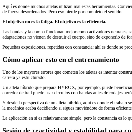
Aquí es donde muchos atletas utilizan mal estas herramientas. Convier
de fuerza desordenados. Pero eso pierde por completo el sentido.
El objetivo no es la fatiga. El objetivo es la eficiencia.
Las bandas y la comba funcionan mejor como activadores neurales, sesi
adaptaciones no vienen de destruir el cuerpo, sino de exponerlo de f
Pequeñas exposiciones, repetidas con constancia: ahí es donde se prod
Cómo aplicar esto en el entrenamiento
Uno de los mayores errores que cometen los atletas es intentar constr
carrera ya estructurado.
Un atleta híbrido que prepara HYROX, por ejemplo, puede beneficiar
corredor de trail puede usar circuitos con bandas antes de rodajes aeró
Y desde la perspectiva de un atleta híbrido, aquí es donde el trabajo 
la mecánica acaba decidiendo si sigues moviéndote de forma eficiente
La aplicación en sí es relativamente simple, pero la constancia es lo q
Sesión de reactividad y estabilidad para c