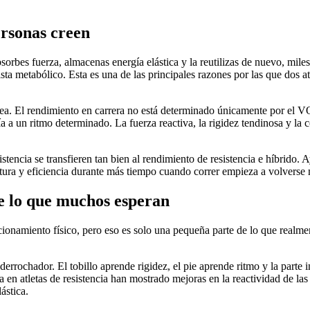
ersonas creen
bsorbes fuerza, almacenas energía elástica y la reutilizas de nuevo, mile
sta metabólico. Esta es una de las principales razones por las que dos 
dea. El rendimiento en carrera no está determinado únicamente por el V
ergía a un ritmo determinado. La fuerza reactiva, la rigidez tendinosa y
encia se transfieren tan bien al rendimiento de resistencia e híbrido. 
postura y eficiencia durante más tiempo cuando correr empieza a volvers
e lo que muchos esperan
amiento físico, pero eso es solo una pequeña parte de lo que realment
errochador. El tobillo aprende rigidez, el pie aprende ritmo y la parte
en atletas de resistencia han mostrado mejoras en la reactividad de las
ástica.