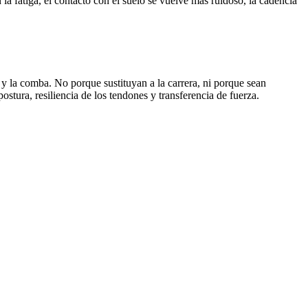
 fatiga, el contacto con el suelo se vuelve más ruidoso, la cadencia
y la comba. No porque sustituyan a la carrera, ni porque sean
stura, resiliencia de los tendones y transferencia de fuerza.