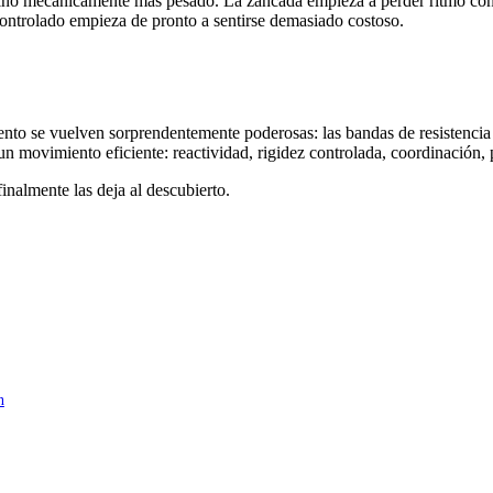
ino mecánicamente más pesado. La zancada empieza a perder ritmo con la
controlado empieza de pronto a sentirse demasiado costoso.
nto se vuelven sorprendentemente poderosas: las bandas de resistencia 
n movimiento eficiente: reactividad, rigidez controlada, coordinación, po
inalmente las deja al descubierto.
n