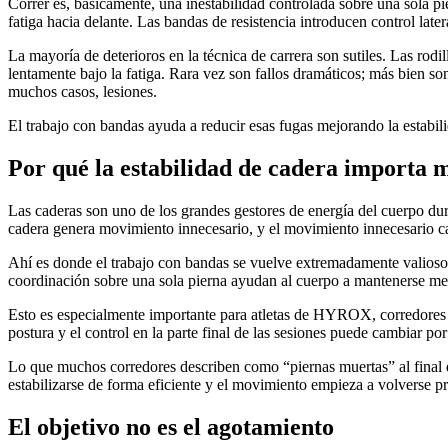
Correr es, básicamente, una inestabilidad controlada sobre una sola p
fatiga hacia delante. Las bandas de resistencia introducen control lat
La mayoría de deterioros en la técnica de carrera son sutiles. Las rodil
lentamente bajo la fatiga. Rara vez son fallos dramáticos; más bien s
muchos casos, lesiones.
El trabajo con bandas ayuda a reducir esas fugas mejorando la estabilid
Por qué la estabilidad de cadera importa 
Las caderas son uno de los grandes gestores de energía del cuerpo dur
cadera genera movimiento innecesario, y el movimiento innecesario ca
Ahí es donde el trabajo con bandas se vuelve extremadamente valioso. Lo
coordinación sobre una sola pierna ayudan al cuerpo a mantenerse me
Esto es especialmente importante para atletas de HYROX, corredores de
postura y el control en la parte final de las sesiones puede cambiar p
Lo que muchos corredores describen como “piernas muertas” al final d
estabilizarse de forma eficiente y el movimiento empieza a volverse 
El objetivo no es el agotamiento