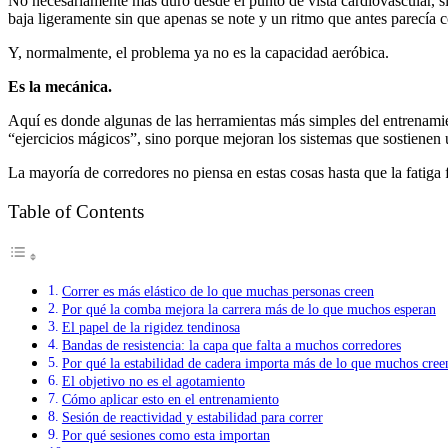
No necesariamente más duro desde el punto de vista cardiovascular, s
baja ligeramente sin que apenas se note y un ritmo que antes parecía 
Y, normalmente, el problema ya no es la capacidad aeróbica.
Es la mecánica.
Aquí es donde algunas de las herramientas más simples del entrenamie
“ejercicios mágicos”, sino porque mejoran los sistemas que sostienen u
La mayoría de corredores no piensa en estas cosas hasta que la fatiga f
Table of Contents
Correr es más elástico de lo que muchas personas creen
Por qué la comba mejora la carrera más de lo que muchos esperan
El papel de la rigidez tendinosa
Bandas de resistencia: la capa que falta a muchos corredores
Por qué la estabilidad de cadera importa más de lo que muchos cree
El objetivo no es el agotamiento
Cómo aplicar esto en el entrenamiento
Sesión de reactividad y estabilidad para correr
Por qué sesiones como esta importan