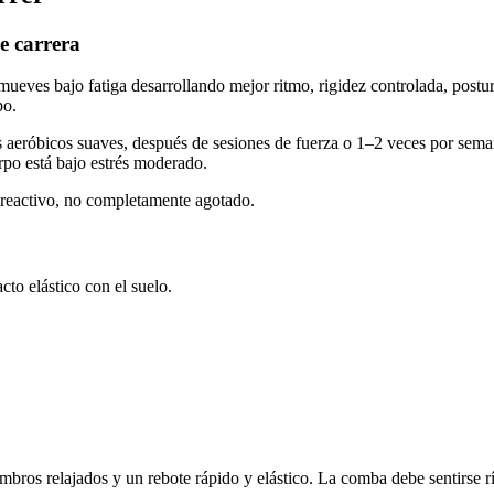
e carrera
mueves bajo fatiga desarrollando mejor ritmo, rigidez controlada, postur
po.
s aeróbicos suaves, después de sesiones de fuerza o 1–2 veces por seman
erpo está bajo estrés moderado.
 reactivo, no completamente agotado.
acto elástico con el suelo.
bros relajados y un rebote rápido y elástico. La comba debe sentirse rí