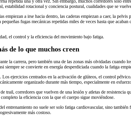
ierna repetida una y otra vez. Sin embargo, muchos corredores solo entr
eral, estabilidad rotacional y conciencia postural, cualidades que se vu
las empiezan a irse hacia dentro, las caderas empiezan a caer, la pelvis 
on pequeñas fugas mecánicas repetidas miles de veces hasta que acaban 
ad, el control y la eficiencia del movimiento bajo fatiga.
más de lo que muchos creen
ante la carrera, pero también una de las zonas más olvidadas cuando los
si siempre se convierte en energía desperdiciada cuando la fatiga empi
s ejercicios centrados en la activación de glúteos, el control pélvico, l
cánicamente organizado durante más tiempo, especialmente en esfuerzo
 trail, corredores que vuelven de una lesión y atletas de resistencia q
or completo la eficiencia con la que el cuerpo sigue moviéndose.
el entrenamiento no suele ser solo fatiga cardiovascular, sino también
progresivamente más costoso.