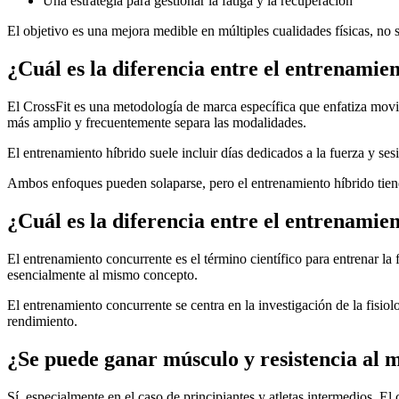
Una estrategia para gestionar la fatiga y la recuperación
El objetivo es una mejora medible en múltiples cualidades físicas, no
¿Cuál es la diferencia entre el entrenamien
El CrossFit es una metodología de marca específica que enfatiza movi
más amplio y frecuentemente separa las modalidades.
El entrenamiento híbrido suele incluir días dedicados a la fuerza y se
Ambos enfoques pueden solaparse, pero el entrenamiento híbrido tiend
¿Cuál es la diferencia entre el entrenamie
El entrenamiento concurrente es el término científico para entrenar la f
esencialmente al mismo concepto.
El entrenamiento concurrente se centra en la investigación de la fisiol
rendimiento.
¿Se puede ganar músculo y resistencia al
Sí, especialmente en el caso de principiantes y atletas intermedios. E