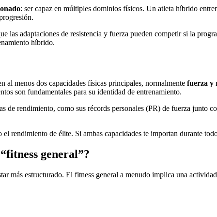
cionado
: ser capaz en múltiples dominios físicos. Un atleta híbrido entre
progresión.
 que las adaptaciones de resistencia y fuerza pueden competir si la progr
renamiento híbrido.
 en al menos dos capacidades físicas principales, normalmente
fuerza y 
ntos son fundamentales para su identidad de entrenamiento.
cas de rendimiento, como sus récords personales (PR) de fuerza junto con
o el rendimiento de élite. Si ambas capacidades te importan durante tod
“fitness general”?
estar más estructurado. El fitness general a menudo implica una activida