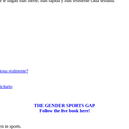
e te hagan más fuerte, más rápida y más resistente cada semana.
iona realmente?
citario
THE GENDER SPORTS GAP
Follow the live book here!
 in sports.