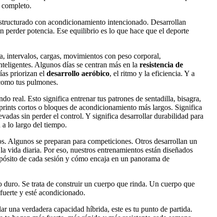
a completo.
 estructurado con acondicionamiento intencionado. Desarrollan
in perder potencia. Ese equilibrio es lo que hace que el deporte
a, intervalos, cargas, movimientos con peso corporal,
nteligentes. Algunos días se centran más en la
resistencia de
ías priorizan el
desarrollo aeróbico
, el ritmo y la eficiencia. Y a
 como tus pulmones.
 real. Esto significa entrenar tus patrones de sentadilla, bisagra,
prints cortos o bloques de acondicionamiento más largos. Significa
adas sin perder el control. Y significa desarrollar durabilidad para
a lo largo del tiempo.
os. Algunos se preparan para competiciones. Otros desarrollan un
 la vida diaria. Por eso, nuestros entrenamientos están diseñados
ropósito de cada sesión y cómo encaja en un panorama de
to duro. Se trata de construir un cuerpo que rinda. Un cuerpo que
 fuerte y esté acondicionado.
llar una verdadera capacidad híbrida, este es tu punto de partida.