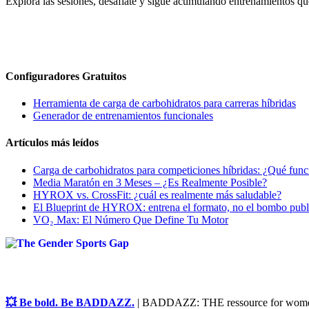
Explora las sesiones, desafíate y sigue acumulando entrenamientos qu
Configuradores Gratuitos
Herramienta de carga de carbohidratos para carreras híbridas
Generador de entrenamientos funcionales
Artículos más leídos
Carga de carbohidratos para competiciones híbridas: ¿Qué func
Media Maratón en 3 Meses – ¿Es Realmente Posible?
HYROX vs. CrossFit: ¿cuál es realmente más saludable?
El Blueprint de HYROX: entrena el formato, no el bombo publi
VO₂ Max: El Número Que Define Tu Motor
💥 Be bold. Be BADDAZZ.
| BADDAZZ: THE ressource for women