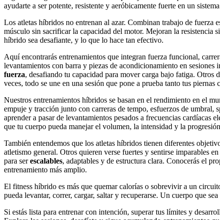
ayudarte a ser potente, resistente y aeróbicamente fuerte en un sistem
Los atletas híbridos no entrenan al azar. Combinan trabajo de fuerza
músculo sin sacrificar la capacidad del motor. Mejoran la resistencia s
híbrido sea desafiante, y lo que lo hace tan efectivo.
Aquí encontrarás entrenamientos que integran fuerza funcional, carrer
levantamientos con barra y piezas de acondicionamiento en sesiones i
fuerza
, desafiando tu capacidad para mover carga bajo fatiga. Otros d
veces, todo se une en una sesión que pone a prueba tanto tus piernas
Nuestros entrenamientos híbridos se basan en el rendimiento en el mundo
empuje y tracción junto con carreras de tempo, esfuerzos de umbral, s
aprender a pasar de levantamientos pesados a frecuencias cardíacas elev
que tu cuerpo pueda manejar el volumen, la intensidad y la progresión 
También entendemos que los atletas híbridos tienen diferentes objetiv
atletismo general. Otros quieren verse fuertes y sentirse imparables en
para ser
escalables
, adaptables y de estructura clara. Conocerás el p
entrenamiento más amplio.
El fitness híbrido es más que quemar calorías o sobrevivir a un circui
pueda levantar, correr, cargar, saltar y recuperarse. Un cuerpo que sea
Si estás lista para entrenar con intención, superar tus límites y desarro